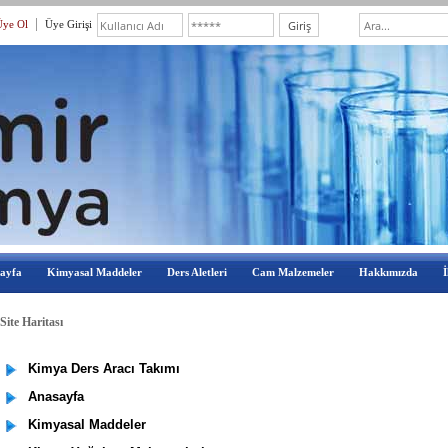
Üye Ol
Üye Girişi
ayfa
Kimyasal Maddeler
Ders Aletleri
Cam Malzemeler
Hakkımızda
İ
ite Haritası
Kimya Ders Aracı Takımı
Anasayfa
Kimyasal Maddeler