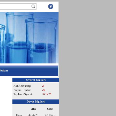
letişim
Ziyaret Bilgileri
Aktif Ziyaretçi
2
Bugün Toplam
26
Toplam Ziyaret
371279
Döviz Bilgileri
Alış
Satış
Dolar
47.4723
47.6625