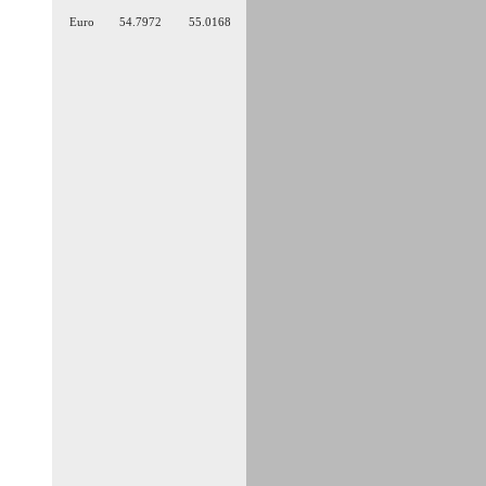
Euro
54.7972
55.0168