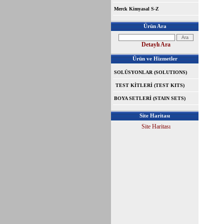
Merck Kimyasal S-Z
Ürün Ara
Detaylı Ara
Ürün ve Hizmetler
SOLÜSYONLAR (SOLUTIONS)
TEST KİTLERİ (TEST KITS)
BOYA SETLERİ (STAIN SETS)
Site Haritası
Site Haritası