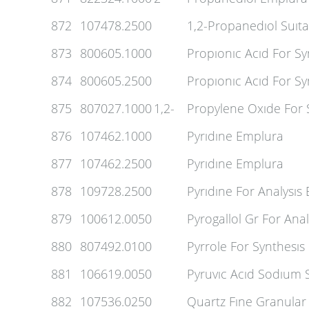
872
107478.2500
1,2-Propanedıol Suıt
873
800605.1000
Propıonıc Acıd For Sy
874
800605.2500
Propıonıc Acıd For Sy
875
807027.1000
1,2-
Propylene Oxıde For 
876
107462.1000
Pyrıdıne Emplura
877
107462.2500
Pyrıdıne Emplura
878
109728.2500
Pyrıdıne For Analysıs
879
100612.0050
Pyrogallol Gr For Anal
880
807492.0100
Pyrrole For Synthesıs
881
106619.0050
Pyruvıc Acıd Sodıum S
882
107536.0250
Quartz Fıne Granular