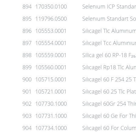
894
170350.0100
Selenıum ICP Standar
895
119796.0500
Selenıum Standart So
896
105553.0001
Sılıcagel Tlc Alumınu
897
105554.0001
Sılıcagel Tcc Alumını
898
105559.0001
Silica gel 60 RP-18 F₂₅
899
105560.0001
Sılıcagel Rp18 Tlc Al
900
105715.0001
Sılıcagel 60 F 254 25 T
901
105721.0001
Sılıcagel 60 25 Tlc Pla
902
107730.1000
Sılıcagel 60Gr 254 Th
903
107731.1000
Sılıcagel 60 Ge For T
904
107734.1000
Sılıcagel 60 For Col