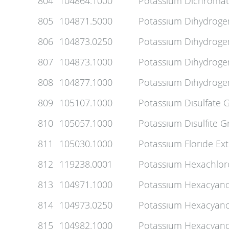
804
104864.1000
Potassıum Dıchromate
805
104871.5000
Potassıum Dıhydroge
806
104873.0250
Potassıum Dıhydroge
807
104873.1000
Potassıum Dıhydroge
808
104877.1000
Potassıum Dıhydrog
809
105107.1000
Potassıum Dısulfate G
810
105057.1000
Potassıum Dısulfıte G
811
105030.1000
Potassıum Florıde Ex
812
119238.0001
Potassıum Hexachlor
813
104971.1000
Potassıum Hexacyanof
814
104973.0250
Potassıum Hexacyanof
815
104982.1000
Potassıum Hexacyanofe