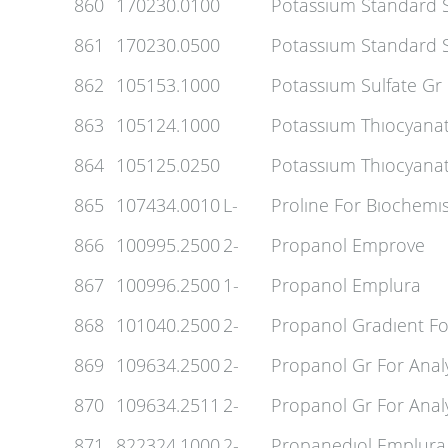
860
170230.0100
Potassıum Standard S
861
170230.0500
Potassıum Standard S
862
105153.1000
Potassıum Sulfate Gr
863
105124.1000
Potassıum Thıocyana
864
105125.0250
Potassıum Thıocyanat
865
107434.0010
L-
Prolıne For Bıochemıs
866
100995.2500
2-
Propanol Emprove
867
100996.2500
1-
Propanol Emplura
868
101040.2500
2-
Propanol Gradıent Fo
869
109634.2500
2-
Propanol Gr For Anal
870
109634.2511
2-
Propanol Gr For Anal
871
822324.1000
2-
Propanedıol Emplura