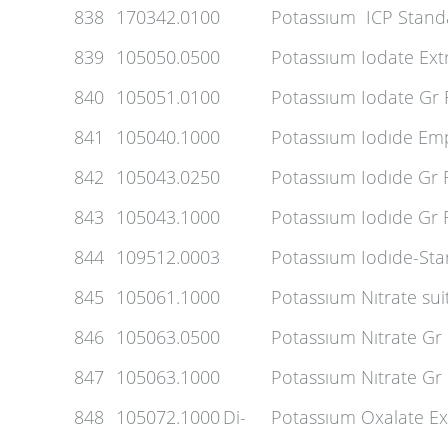
838
170342.0100
Potassıum ICP Stand
839
105050.0500
Potassıum Iodate Ext
840
105051.0100
Potassıum Iodate Gr 
841
105040.1000
Potassıum Iodıde Em
842
105043.0250
Potassıum Iodıde Gr 
843
105043.1000
Potassıum Iodıde Gr 
844
109512.0003
Potassıum Iodıde-Sta
845
105061.1000
Potassıum Nıtrate sui
846
105063.0500
Potassıum Nıtrate Gr
847
105063.1000
Potassıum Nıtrate Gr
848
105072.1000
Di-
Potassıum Oxalate Ex