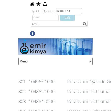
Üye Ol
Üye Girişi
801
104965.1000
Potassıum Cyanıde Gr
802
104862.1000
Potassıum Dıchromate
803
104864.0500
Potassıum Dıchromate