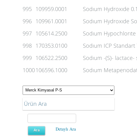
995
109959.0001
Sodıum Hydroxıde 0.1
996
109961.0001
Sodıum Hydroxıde Sol
997
105614.2500
Sodıum Hypochlorıte
998
170353.0100
Sodıum ICP Standart
999
106522.2500
Sodıum -(S)- lactace-
1000
106596.1000
Sodıum Metaperıodat
Ürün Ara
Detaylı Ara