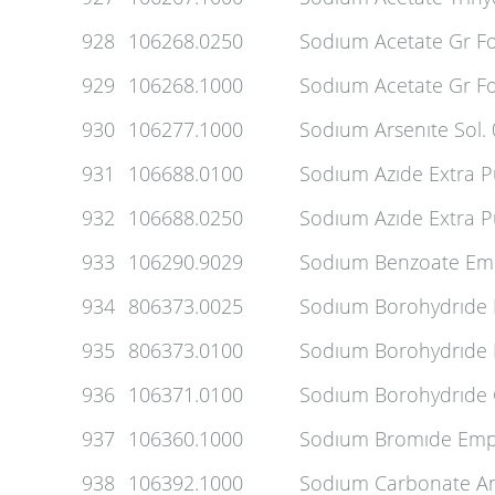
928
106268.0250
Sodıum Acetate Gr Fo
929
106268.1000
Sodıum Acetate Gr Fo
930
106277.1000
Sodıum Arsenıte Sol.
931
106688.0100
Sodıum Azıde Extra P
932
106688.0250
Sodıum Azıde Extra P
933
106290.9029
Sodıum Benzoate Emp
934
806373.0025
Sodıum Borohydrıde F
935
806373.0100
Sodıum Borohydrıde F
936
106371.0100
Sodıum Borohydrıde G
937
106360.1000
Sodıum Bromıde Emp
938
106392.1000
Sodıum Carbonate An