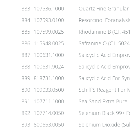
883
107536.1000
Quartz Fıne Granular
884
107593.0100
Resorcınol Foranalysi
885
107599.0025
Rhodamıne B (C.I. 45
886
115948.0025
Safranıne O (C.I. 502
887
100631.1000
Salıcyclıc Acıd Empro
888
100631.9024
Salıcyclıc Acıd Empro
889
818731.1000
Salıcyclıc Acıd For Syn
890
109033.0500
Schıff'S Reagent For 
891
107711.1000
Sea Sand Extra Pure
892
107714.0050
Selenıum Black 99+ F
893
800653.0050
Selenıum Dıoxıde (Su