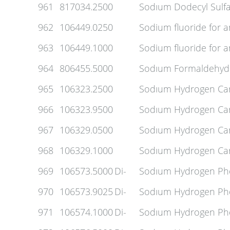
961
817034.2500
Sodıum Dodecyl Sulfa
962
106449.0250
Sodium fluoride for 
963
106449.1000
Sodium fluoride for 
964
806455.5000
Sodıum Formaldehyde
965
106323.2500
Sodıum Hydrogen Ca
966
106323.9500
Sodıum Hydrogen Ca
967
106329.0500
Sodıum Hydrogen Car
968
106329.1000
Sodıum Hydrogen Car
969
106573.5000
Di-
Sodıum Hydrogen Pho
970
106573.9025
Di-
Sodıum Hydrogen Pho
971
106574.1000
Di-
Sodıum Hydrogen Pho