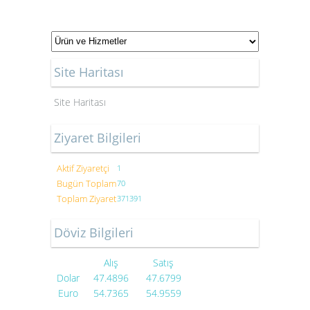
Site Haritası
Site Haritası
Ziyaret Bilgileri
Aktif Ziyaretçi
1
Bugün Toplam
70
Toplam Ziyaret
371391
Döviz Bilgileri
Alış
Satış
Dolar
47.4896
47.6799
Euro
54.7365
54.9559