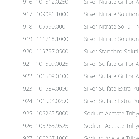
916
101512.0250
Sılver Nıtrate Gr For 
917
109081.1000
Sılver Nıtrate Solutıo
918
109990.0001
Sılver Nıtrate Sol 0.1 N
919
111718.1000
Sılver Nıtrate Solutıon
920
119797.0500
Sılver Standard Solut
921
101509.0025
Sılver Sulfate Gr For A
922
101509.0100
Sılver Sulfate Gr For A
923
101534.0050
Sılver Sulfate Extra P
924
101534.0250
Sılver Sulfate Extra P
925
106265.5000
Sodıum Acetate Trıh
926
106265.9525
Sodıum Acetate Trıhy
927
106267.1000
Sodıum Acetate Trihy